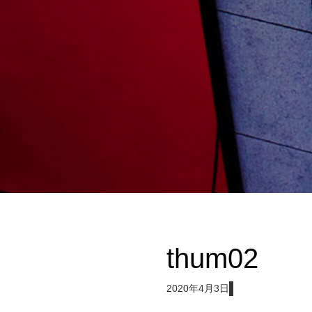
thum02
2020年4月3日