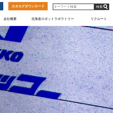
カタログダウンロード
会社概要
北海道ロボットラボラトリー
リクルート