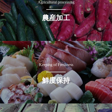
Agricultural processing
農産加工
Keeping of Freshness
鮮度保持