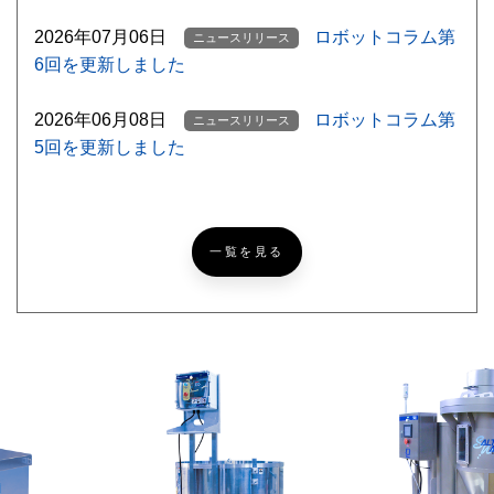
2026年07月06日
ロボットコラム第
ニュースリリース
6回を更新しました
2026年06月08日
ロボットコラム第
ニュースリリース
5回を更新しました
【ゴルフ挑戦記録
ニッコーブログ
NEW
#5】北海道ならでは？なゴルフあるある
一覧を見る
【超難問あり】『めっち
ニッコーブログ
ゃカメレオン』激ムズかくれんぼ！あなたは何問見つけら
れる？
レザークラフトで簡単パ
ニッコーブログ
スケース[製作編]