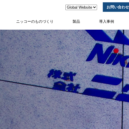
お問い合わせ
ニッコーのものづくり
製品
導入事例