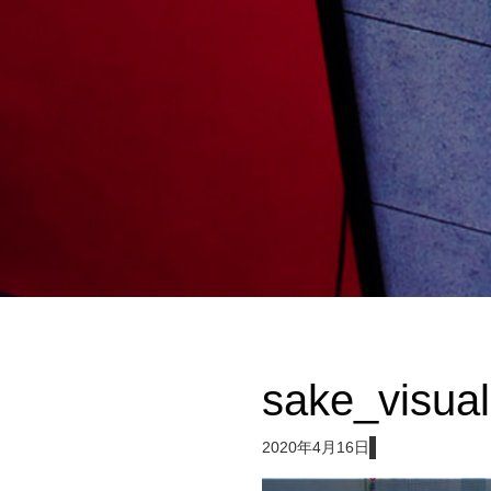
sake_visua
2020年4月16日