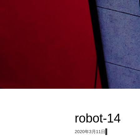
robot-14
2020年3月11日