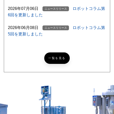
2026年07月06日
ロボットコラム第
ニュースリリース
6回を更新しました
2026年06月08日
ロボットコラム第
ニュースリリース
5回を更新しました
【ゴルフ挑戦記録
ニッコーブログ
NEW
#5】北海道ならでは？なゴルフあるある
一覧を見る
【超難問あり】『めっち
ニッコーブログ
ゃカメレオン』激ムズかくれんぼ！あなたは何問見つけら
れる？
レザークラフトで簡単パ
ニッコーブログ
スケース[製作編]