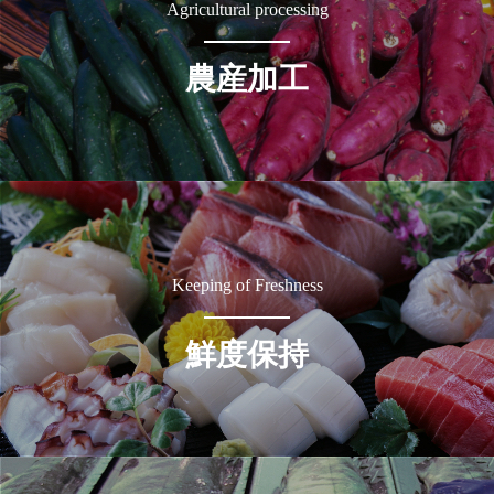
Agricultural processing
農産加工
Keeping of Freshness
鮮度保持