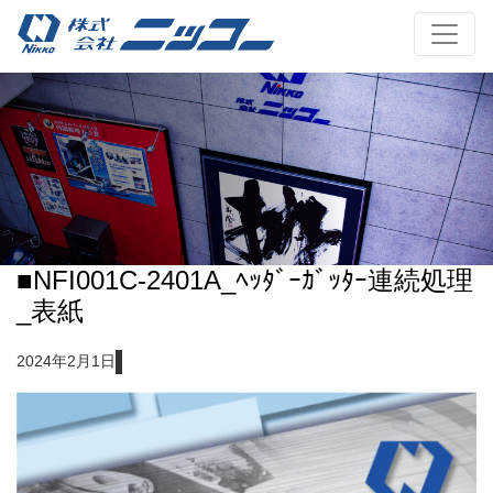
■NFI001C-2401A_ﾍｯﾀﾞｰｶﾞｯﾀｰ連続処理
_表紙
2024年2月1日