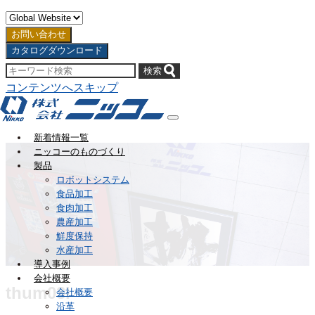
お問い合わせ
カタログダウンロード
コンテンツへスキップ
新着情報一覧
ニッコーのものづくり
製品
ロボットシステム
食品加工
食肉加工
農産加工
鮮度保持
水産加工
導入事例
会社概要
thum03l
会社概要
沿革