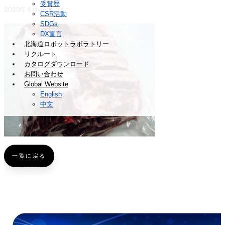
受賞歴
2020年4月4日
CSR活動
SDGs
DX宣言
北海道ロボットラボラトリー
リクルート
カタログダウンロード
お問い合わせ
Global Website
English
中文
一覧に戻る