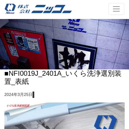
■NFI0019J_2401A_いくら洗浄選別装
置_表紙
2024年3月25日