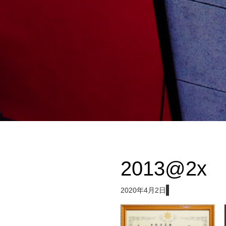
2013@2x
2020年4月2日