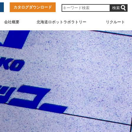
カタログダウンロード
会社概要
北海道ロボットラボラトリー
リクルート