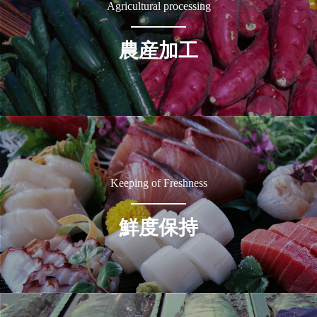
Agricultural processing
農産加工
Keeping of Freshness
鮮度保持