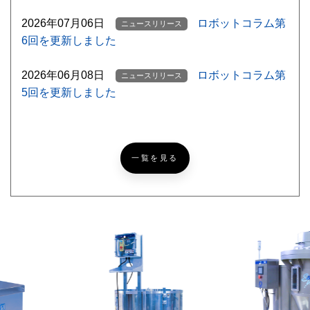
2026年07月06日
ロボットコラム第
ニュースリリース
6回を更新しました
2026年06月08日
ロボットコラム第
ニュースリリース
5回を更新しました
【ゴルフ挑戦記録
ニッコーブログ
NEW
#5】北海道ならでは？なゴルフあるある
一覧を見る
【超難問あり】『めっち
ニッコーブログ
ゃカメレオン』激ムズかくれんぼ！あなたは何問見つけら
れる？
レザークラフトで簡単パ
ニッコーブログ
スケース[製作編]