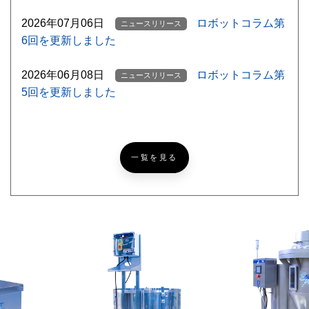
2026年07月06日
ロボットコラム第
ニュースリリース
6回を更新しました
2026年06月08日
ロボットコラム第
ニュースリリース
5回を更新しました
【ゴルフ挑戦記録
ニッコーブログ
NEW
#5】北海道ならでは？なゴルフあるある
一覧を見る
【超難問あり】『めっち
ニッコーブログ
ゃカメレオン』激ムズかくれんぼ！あなたは何問見つけら
れる？
レザークラフトで簡単パ
ニッコーブログ
スケース[製作編]