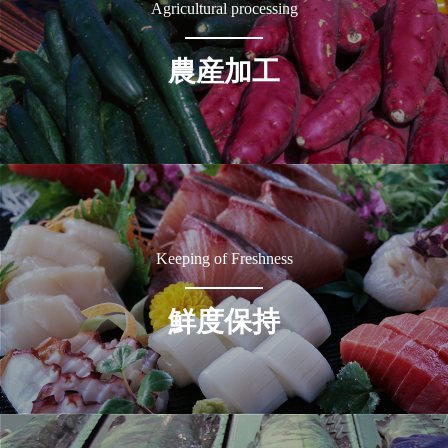
Agricultural processing
農産加工
Keeping of Freshness
鮮度保持