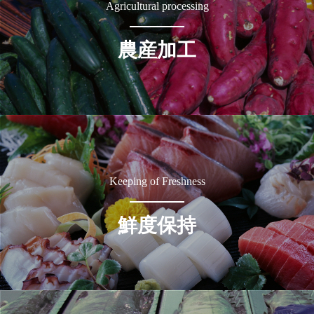
Agricultural processing
農産加工
Keeping of Freshness
鮮度保持