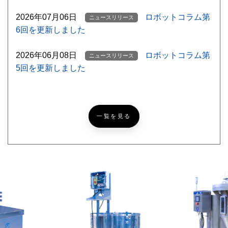
2026年07月06日
ロボットコラム第
ニュースリリース
6回を更新しました
2026年06月08日
ロボットコラム第
ニュースリリース
5回を更新しました
【ゴルフ挑戦記録
ニッコーブログ
NEW
#5】北海道ならでは？なゴルフあるある
一覧を見る
【超難問あり】『めっち
ニッコーブログ
ゃカメレオン』激ムズかくれんぼ！あなたは何問見つけら
れる？
レザークラフトで簡単パ
ニッコーブログ
スケース[製作編]