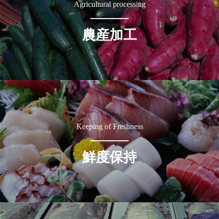
Agricultural processing
農産加工
Keeping of Freshness
鮮度保持