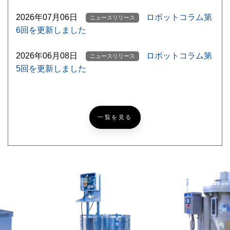
2026年07月06日
ロボットコラム第
ニュースリリース
6回を更新しました
2026年06月08日
ロボットコラム第
ニュースリリース
5回を更新しました
【ゴルフ挑戦記録
ニッコーブログ
NEW
#5】北海道ならでは？なゴルフあるある
一覧を見る
【超難問あり】『めっち
ニッコーブログ
ゃカメレオン』激ムズかくれんぼ！あなたは何問見つけら
れる？
レザークラフトで簡単パ
ニッコーブログ
スケース[製作編]