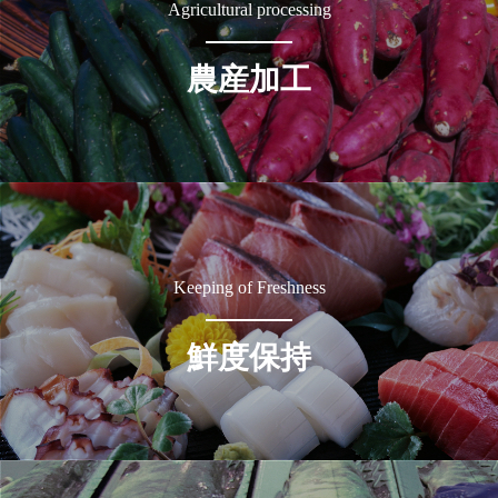
Agricultural processing
農産加工
Keeping of Freshness
鮮度保持