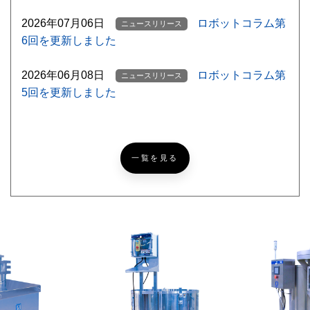
2026年07月06日
ロボットコラム第
ニュースリリース
6回を更新しました
2026年06月08日
ロボットコラム第
ニュースリリース
5回を更新しました
【ゴルフ挑戦記録
ニッコーブログ
NEW
#5】北海道ならでは？なゴルフあるある
一覧を見る
【超難問あり】『めっち
ニッコーブログ
ゃカメレオン』激ムズかくれんぼ！あなたは何問見つけら
れる？
レザークラフトで簡単パ
ニッコーブログ
スケース[製作編]