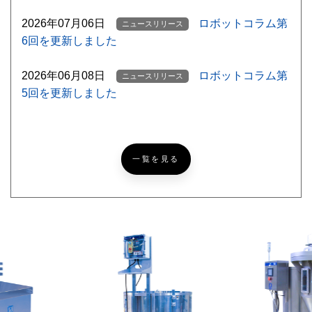
2026年07月06日
ロボットコラム第
ニュースリリース
6回を更新しました
2026年06月08日
ロボットコラム第
ニュースリリース
5回を更新しました
【ゴルフ挑戦記録
ニッコーブログ
NEW
#5】北海道ならでは？なゴルフあるある
一覧を見る
【超難問あり】『めっち
ニッコーブログ
ゃカメレオン』激ムズかくれんぼ！あなたは何問見つけら
れる？
レザークラフトで簡単パ
ニッコーブログ
スケース[製作編]