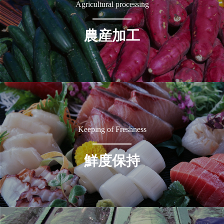
Agricultural processing
農産加工
Keeping of Freshness
鮮度保持