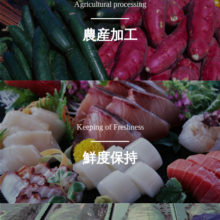
Agricultural processing
農産加工
Keeping of Freshness
鮮度保持