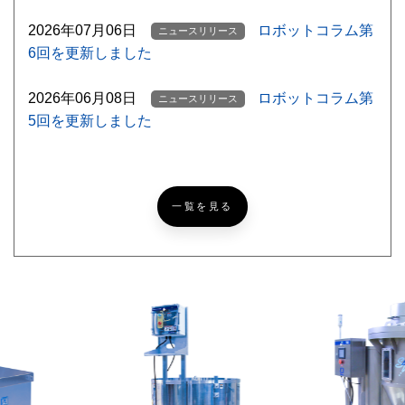
2026年07月06日
ロボットコラム第
ニュースリリース
6回を更新しました
2026年06月08日
ロボットコラム第
ニュースリリース
5回を更新しました
【ゴルフ挑戦記録
ニッコーブログ
NEW
#5】北海道ならでは？なゴルフあるある
一覧を見る
【超難問あり】『めっち
ニッコーブログ
ゃカメレオン』激ムズかくれんぼ！あなたは何問見つけら
れる？
レザークラフトで簡単パ
ニッコーブログ
スケース[製作編]