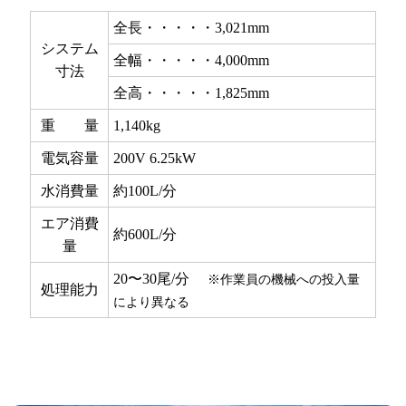
全長・・・・・3,021mm
システム
全幅・・・・・4,000mm
寸法
全高・・・・・1,825mm
重 量
1,140kg
電気容量
200V 6.25kW
水消費量
約100L/分
エア消費
約600L/分
量
20〜30尾/分
※作業員の機械への投入量
処理能力
により異なる