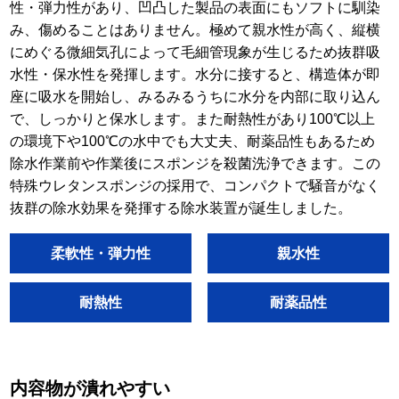
性・弾力性があり、凹凸した製品の表面にもソフトに馴染
み、傷めることはありません。極めて親水性が高く、縦横
にめぐる微細気孔によって毛細管現象が生じるため抜群吸
水性・保水性を発揮します。水分に接すると、構造体が即
座に吸水を開始し、みるみるうちに水分を内部に取り込ん
で、しっかりと保水します。また耐熱性があり100℃以上
の環境下や100℃の水中でも大丈夫、耐薬品性もあるため
除水作業前や作業後にスポンジを殺菌洗浄できます。この
特殊ウレタンスポンジの採用で、コンパクトで騒音がなく
抜群の除水効果を発揮する除水装置が誕生しました。
柔軟性・弾力性
親水性
耐熱性
耐薬品性
内容物が潰れやすい