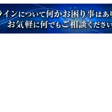
SOLUTION FIELD - 製
CASE STUDY - 導入事
品紹介
例
ロボットシステム
導入事例一覧
食品加工